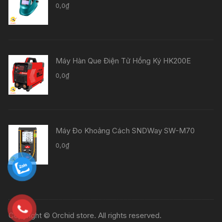
0,0
₫
Máy Hàn Que Điện Tử Hồng Ký HK200E
0,0
₫
Máy Đo Khoảng Cách SNDWay SW-M70
0,0
₫
Copyright © Orchid store. All rights reserved.