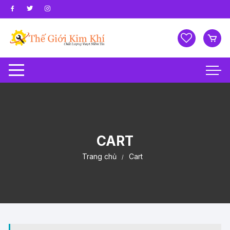
Chuyển
tới
nội
dung
CART
Trang chủ
Cart