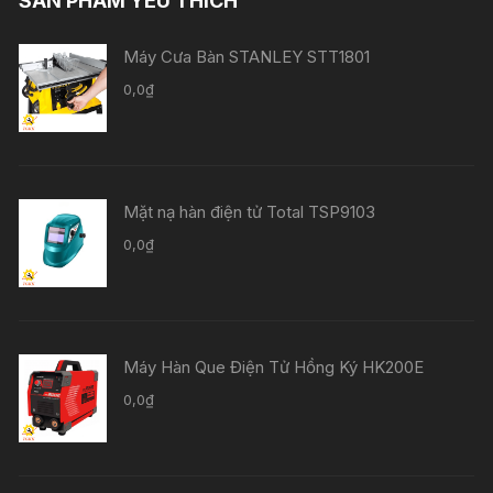
SẢN PHẨM YÊU THÍCH
Máy Cưa Bàn STANLEY STT1801
0,0
₫
Mặt nạ hàn điện tử Total TSP9103
0,0
₫
Máy Hàn Que Điện Tử Hồng Ký HK200E
0,0
₫