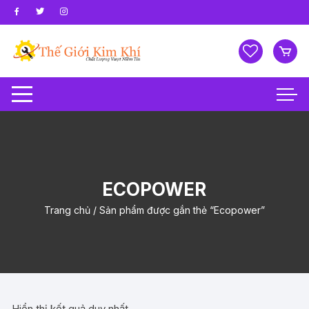
Chuyển
tới
nội
dung
ECOPOWER
Trang chủ
/ Sản phẩm được gắn thẻ “Ecopower”
Hiển thị kết quả duy nhất