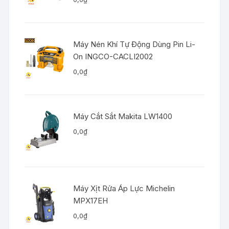
Máy Nén Khí Tự Động Dùng Pin Li-
On INGCO-CACLI2002
0,0
₫
Máy Cắt Sắt Makita LW1400
0,0
₫
Máy Xịt Rửa Áp Lực Michelin
MPX17EH
0,0
₫