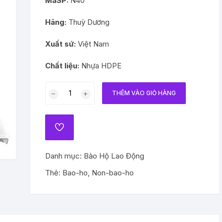
MaSP:
N40
Thiết Bị Nâng Đỡ
Hãng:
Thuỳ Dương
Đồ Nghề
Xuất sứ:
Việt Nam
Bảo Hộ Lao Động
Chất liệu:
Nhựa HDPE
Nón
THÊM VÀO GIỎ HÀNG
Bảo
Hộ
Lao
ADD
Động
TO
WISHLIST
Thuỳ
Danh mục:
Bảo Hộ Lao Động
Dương
N40
Thẻ:
Bao-ho
,
Non-bao-ho
số
lượng