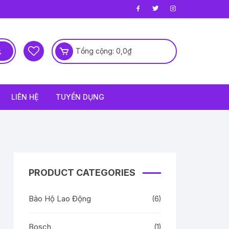
Tổng cộng:
0,0
₫
LIÊN HỆ
TUYỂN DỤNG
ông
iệu
ng
PRODUCT CATEGORIES
 Dưỡng
Bảo Hộ Lao Động
(6)
Bosch
(1)