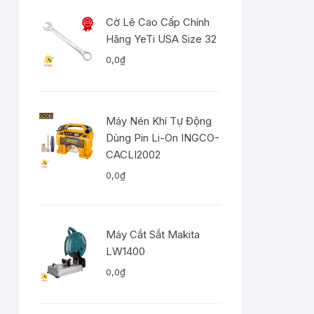
Cờ Lê Cao Cấp Chính
Hãng YeTi USA Size 32
0,0
₫
Máy Nén Khí Tự Động
Dùng Pin Li-On INGCO-
CACLI2002
0,0
₫
Máy Cắt Sắt Makita
LW1400
0,0
₫