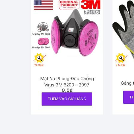
Mặt Nạ Phòng Độc Chống
Găng 
Virus 3M 6200 – 2097
0,0
₫
TH
THÊM VÀO GIỎ HÀNG